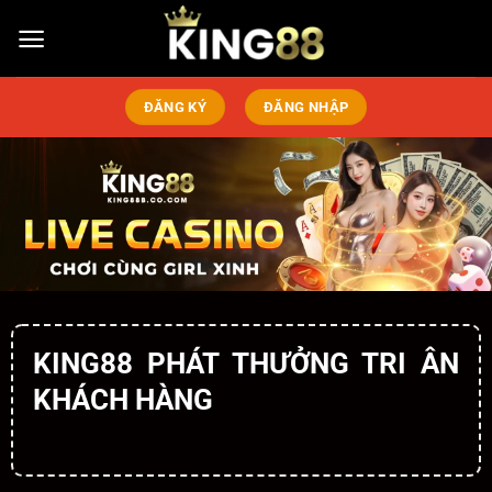
Bỏ
qua
nội
dung
ĐĂNG KÝ
ĐĂNG NHẬP
KING88 PHÁT THƯỞNG TRI ÂN
KHÁCH HÀNG