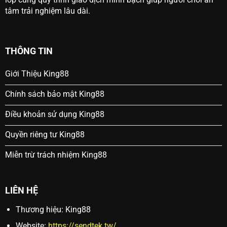
trải nghiệm người dùng, tạo nên sức hút riêng biệt trên
tâm trải nghiệm lâu dài.
thị trường.
Cá cược thể thao
THÔNG TIN
Cá cược thể thao luôn giữ vị trí chủ lực với hàng loạt
Giới Thiệu King88
giải đấu lớn nhỏ từ bóng đá, bóng rổ đến tennis,
eSports. Tỷ lệ kèo được cập nhật liên tục theo thời
Chính sách bảo mật King88
gian thực, giúp người chơi
King88
dễ dàng phân tích
và đưa ra lựa chọn hợp lý. Giao diện trực quan cùng
Điều khoản sử dụng King88
thống kê chi tiết hỗ trợ nâng cao khả năng chiến thắng
trong từng trận đấu.
Quyền riêng tư King88
Casino trực tuyến
Miễn trừ trách nhiệm King88
Casino trực tuyến mang đến trải nghiệm như tại sòng
bài thật với các trò chơi quen thuộc như baccarat,
LIÊN HỆ
blackjack và roulette. Hệ thống livestream của
King88
sắc nét kết hợp dealer chuyên nghiệp tạo cảm giác
Thương hiệu: King88
chân thực và hấp dẫn cho người tham gia. Nhiều bàn
Website:
https://sendtek.tw/