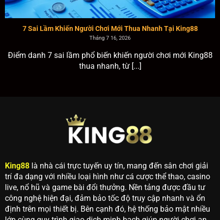
cậy ngày càng cao.
7 Sai Lầm Khiến Người Chơi Mới Thua Nhanh Tại King88
Tháng 7 16, 2026
Điểm danh 7 sai lầm phổ biến khiến người chơi mới King88
thua nhanh, từ [...]
King88 – Sân chơi luôn uy tín thuộc hàng top đầu
Những sản phẩm cá cược nổi bật
hiện nay tại nhà cái
King88
là nhà cái trực tuyến uy tín, mang đến sân chơi giải
trí đa dạng với nhiều loại hình như cá cược thể thao, casino
Danh mục sản phẩm tại nhà cái chúng tôi ngày càng
live, nổ hũ và game bài đổi thưởng. Nền tảng được đầu tư
đa dạng nhằm đáp ứng nhu cầu giải trí và kiếm lợi
công nghệ hiện đại, đảm bảo tốc độ truy cập nhanh và ổn
nhuận của người chơi hiện đại. Mỗi loại hình đều
định trên mọi thiết bị. Bên cạnh đó, hệ thống bảo mật nhiều
được đầu tư bài bản về công nghệ, tỷ lệ trả thưởng và
lớp cùng quy trình giao dịch minh bạch giúp người chơi an