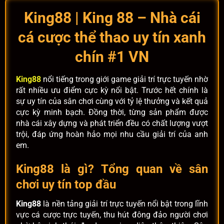
King88 | King 88 – Nhà cái
cá cược thể thao uy tín xanh
chín #1 VN
King88
nổi tiếng trong giới game giải trí trực tuyến nhờ
rất nhiều ưu điểm cực kỳ nổi bật. Trước hết chính là
sự uy tín của sân chơi cùng với tỷ lệ thưởng và kết quả
cực kỳ minh bạch. Đồng thời, từng sản phẩm được
nhà cái xây dựng và phát triển đều có chất lượng vượt
trội, đáp ứng hoàn hảo mọi nhu cầu giải trí của anh
em.
King88 là gì? Tổng quan về sân
chơi uy tín top đầu
King88
là nền tảng giải trí trực tuyến nổi bật trong lĩnh
vực cá cược trực tuyến, thu hút đông đảo người chơi